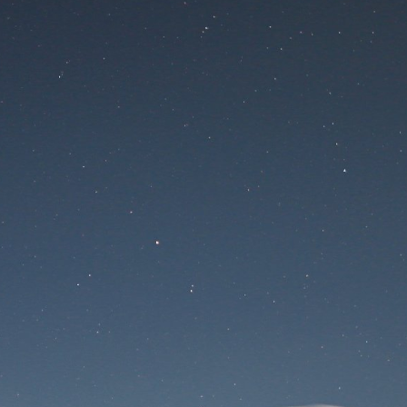
Na stránke sa
pracuje
Prihlásenie
Stratené heslo