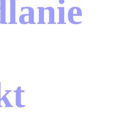
anie
t