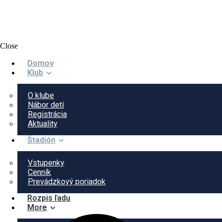
Close
Domov
Klub
O klube
Nábor detí
Registrácia
Aktuality
Štadión
Vstupenky
Cenník
Prevádzkový poriadok
Rozpis ľadu
More