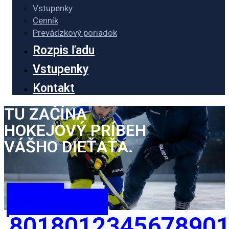
Vstupenky
Cenník
Prevádzkový poriadok
Rozpis ľadu
Vstupenky
Kontakt
T
U
Z
A
Č
Í
N
A
H
O
K
E
J
O
V
Ý
P
R
Í
B
E
H
V
Á
Š
H
O
D
I
E
Ť
A
Ť
A
.
Pridaj sa k nám
Rozpis ľadovej plochy
8
0
1
8
0
1
2
3
4
5
6
7
8
9
0