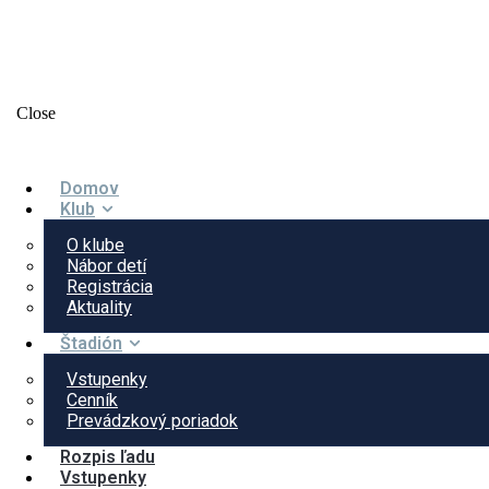
Close
Domov
Klub
O klube
Nábor detí
Registrácia
Aktuality
Štadión
Vstupenky
Cenník
Prevádzkový poriadok
Rozpis ľadu
Vstupenky