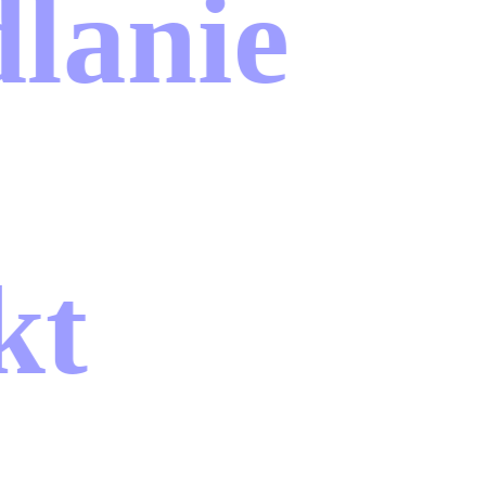
anie
t