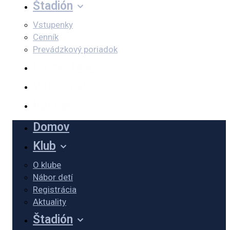
Štadión
Vstupenky
Cenník
Prevádzkový poriadok
Rozpis ľadu
Vstupenky
Kontakt
Domov
Klub
O klube
Nábor detí
Registrácia
Aktuality
Štadión