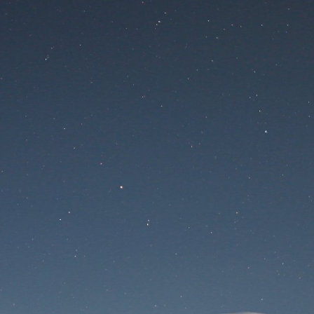
Na stránke sa
pracuje
Prihlásenie
Stratené heslo