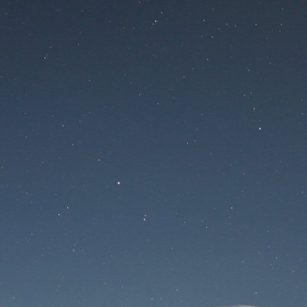
Na stránke sa
pracuje
Prihlásenie
Stratené heslo