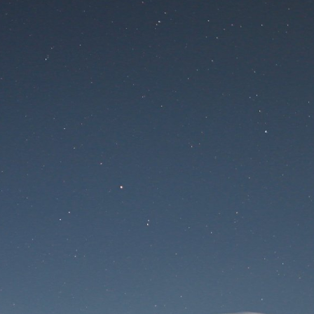
Na stránke sa
pracuje
Prihlásenie
Stratené heslo