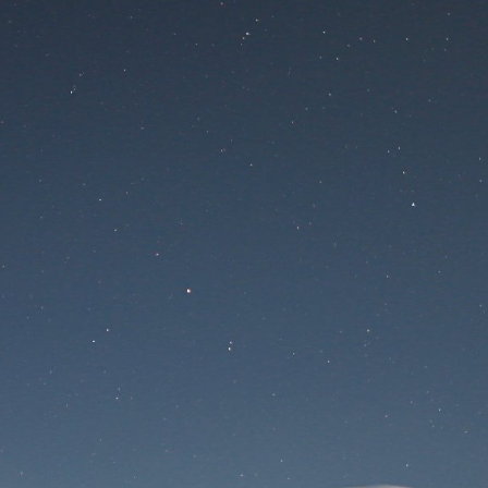
Na stránke sa
pracuje
Prihlásenie
Stratené heslo