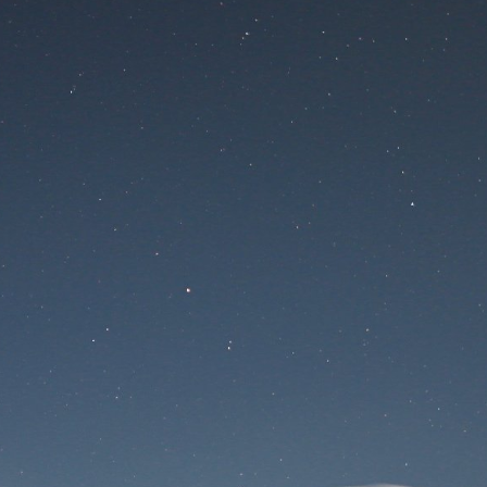
Na stránke sa
pracuje
Prihlásenie
Stratené heslo