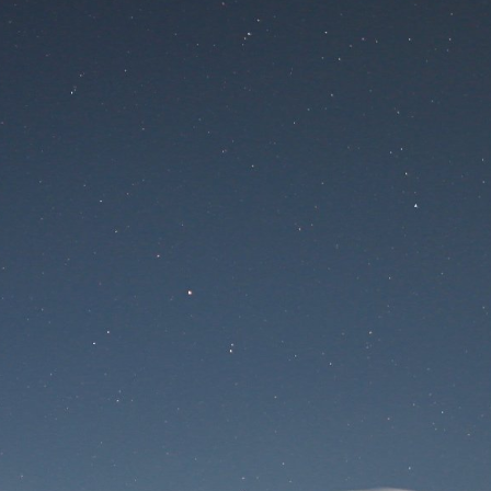
Na stránke sa
pracuje
Prihlásenie
Stratené heslo